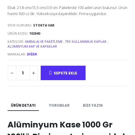
Ebat: 21.8 cmx15.5 cmx3.9 cm. Paketinde 100 adet ürün bulunur. Ürün
hacmi 920 cc'dir. Yüksek ısıya dayanıklıdır. Fırına uygundur.
STOK DURUMU:
STOKTA VAR
ÜRÜN KODU:
102840
KATEGORI:
AMBALAJ VE PAKETLEME
,
TEK KULLANIMLIK KAPLAR
,
ALÜMINYUM KAP VE KAPAKLAR
MARKALAR:
DIĞER
SEPETE EKLE
ÜRÜN DETAYI
YORUMLAR
BIZE YAZIN
Alüminyum Kase 1000 Gr