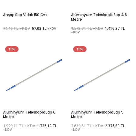
Ahşap Sap Vidalı 150 Cm
Alüminyum Teleskopik Sap 4,5
Metre
74,46 TL +KDV
67,02 TL
1.573,74 TL +KDV
1.416,37 TL
+KDV
+KDV
10%
10%
Alüminyum Teleskopik Sap 6
Alüminyum Teleskopik Sap 9
Metre
Metre
1.929,11 TL +KDV
1.736,19 TL
2.639,81 TL +KDV
2.375,83 TL
+KDV
+KDV