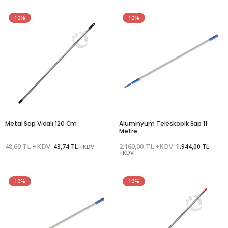
10%
10%
Metal Sap Vidalı 120 Cm
Alüminyum Teleskopik Sap 11
Metre
48,60 TL +KDV
43,74 TL
2.160,00 TL +KDV
1.944,00 TL
+KDV
+KDV
10%
10%