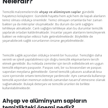
Nelerdir?
Kurumsal Üye Ol
Temizlik malzemelerinde
ahşap ve alüminyum saplar
gündelik
hayatımızı kolaylaştırır. Gündelik hayatta hem açık hem de kapalı alanların
%30'a
temiz olması oldukça önemlidir. Temiz olmayan ortamlarda her zaman
bakteri ya da mikroplar oluşmaktadır. Bu durum da canlı sağlığını
tehlikeye atmaktadır. Canlı sağlığını tehlikeye atan bu durumlar temizlik
yapılarak ortadan kaldırılmaktadır. İnsanlar yaşam alanlarını temizleyerek
varan indirimlerden yararlan.
bakteri ve mikropları etkisiz hale getirebilmektedir. Böylelikle de
yaşanabilecek sağlık sorunlarının önüne geçebilmektedir.
Temizlik sağlık açısından oldukça önemli bir husustur. Temizliğin daha
verimli ve işlevli yapılabilmesi için doğru temizlik ekipmanlarını tercih
etmek gereklidir. Bu noktada zeminler için tercih edilebilecek en uygun
temizlik ekipmanı paspastır. Paspas seti, bir su kovasından ve paspas
sapından meydana gelmektedir. Genel temizlik çabasını azaltarak kısa
süre içerisinde ortamı temizlemeye yardımcıdır. Aynı zamanda kullanıcıyı
temizlik açısından memnun ederek zamandan tasarruf etmesine olanak
sağlamaktadır. Bulaşık deterjanı ve temizlik ürünleri ile birlikte
kullanılabilmektedir.
Ahşap ve alüminyum sapların
Bu ekranı bir daha gösterme
temizlikteki önemi nedir?