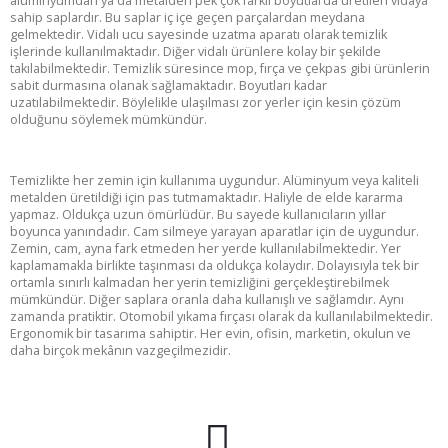
alüminyumdan ya da metalden pek çok farklı boyutlarda üretilen vidaya
sahip saplardır. Bu saplar iç içe geçen parçalardan meydana
gelmektedir. Vidalı ucu sayesinde uzatma aparatı olarak temizlik
işlerinde kullanılmaktadır. Diğer vidalı ürünlere kolay bir şekilde
takılabilmektedir. Temizlik süresince mop, fırça ve çekpas gibi ürünlerin
sabit durmasına olanak sağlamaktadır. Boyutları kadar
uzatılabilmektedir. Böylelikle ulaşılması zor yerler için kesin çözüm
olduğunu söylemek mümkündür.
Temizlikte her zemin için kullanıma uygundur. Alüminyum veya kaliteli
metalden üretildiği için pas tutmamaktadır. Haliyle de elde kararma
yapmaz. Oldukça uzun ömürlüdür. Bu sayede kullanıcıların yıllar
boyunca yanındadır. Cam silmeye yarayan aparatlar için de uygundur.
Zemin, cam, ayna fark etmeden her yerde kullanılabilmektedir. Yer
kaplamamakla birlikte taşınması da oldukça kolaydır. Dolayısıyla tek bir
ortamla sınırlı kalmadan her yerin temizliğini gerçekleştirebilmek
mümkündür. Diğer saplara oranla daha kullanışlı ve sağlamdır. Aynı
zamanda pratiktir. Otomobil yıkama fırçası olarak da kullanılabilmektedir.
Ergonomik bir tasarıma sahiptir. Her evin, ofisin, marketin, okulun ve
daha birçok mekânın vazgeçilmezidir.