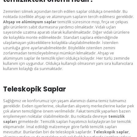
Zeminleri silmek açısından tercih edilen saplar oldukça önemlidir. Bu
noktada özellikle ahşap ve alüminyum sapların tercih edilmesi gereklidir.
Ahşap ve alüminyum saplar
temizlik süresince mop, fırça ve çekpas
gibi ürünlerin sabit durmasına yardımcı olmaktadır. Vidalı uçları
sayesinde uzatma aparatı olarak kullanılmaktadır. Diğer vidalı ürünlere
de kolaylıkla monte edilmektedir. Standart saplara eklendiğinde
ulaşılamayan yüksekliklere kolaylıkla ulaşılabilmektedir. İstenilen
uzunluğa göre ayarlanabilmektedir. Böylelikle istenilen zemini
zorlanmadan temizleyebilmeyi mümkün kılmaktadır. Ahşap ve
alüminyum saplar ile temizlik işleri oldukça kolaydır. Her türlü zeminde
kullanım için uygundur. Oldukça kullanışlı olmasının yanı sıra kullanıcılara
kullanım kolaylığı da sunmaktadır.
Teleskopik Saplar
Sağlığımız ve konforumuz için yaşam alanımızı daima temiz tutmamız
gereklidir. Evden işyerlerine, okullardan alışveriş merkezlerine kadar pek
çok alanın temizliğine önem verilmelidir. Fakat temizlik yaparken bazen
erişilemeyen noktalar olabilmektedir. Bu noktada devreye
temizlik
sapları
girmektedir. Temizlik sapları hayatımızı kolaylaştıran bir temizlik
ekipmanıdır. İmal edildiği malzemeye göre farklı temizlik sapları
mevcuttur. Bunlardan biri de teleskopik saplardır.
Teleskopik saplar
,