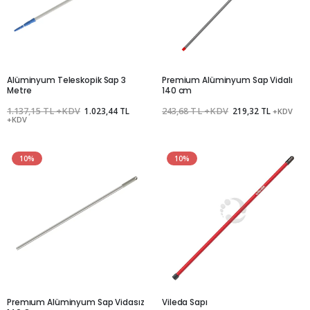
Alüminyum Teleskopik Sap 3
Premium Alüminyum Sap Vidalı
Metre
140 cm
1.137,15 TL +KDV
1.023,44 TL
243,68 TL +KDV
219,32 TL
+KDV
+KDV
10%
10%
Premıum Alüminyum Sap Vidasız
Vileda Sapı