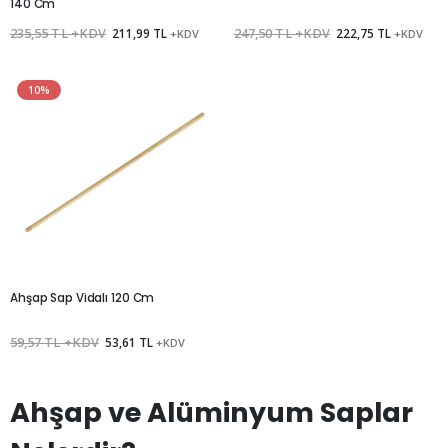
140 Cm
235,55 TL +KDV
211,99 TL
247,50 TL +KDV
222,75 TL
+KDV
+KDV
10%
Ahşap Sap Vidalı 120 Cm
59,57 TL +KDV
53,61 TL
+KDV
Ahşap ve Alüminyum Saplar