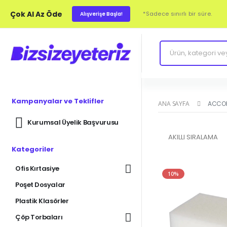
Çok Al Az Öde
*Sadece sınırlı bir süre.
Alışverişe Başla!
Kampanyalar ve Teklifler
ANA SAYFA
ACCO
Kurumsal Üyelik Başvurusu
Kategoriler
Ofis Kırtasiye
10%
Poşet Dosyalar
Plastik Klasörler
Çöp Torbaları