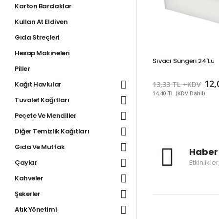
Karton Bardaklar
Kullan At Eldiven
Gıda Streçleri
Hesap Makineleri
Sıvacı Süngeri 24'Lü
Piller
12,
Kağıt Havlular
13,33 TL +KDV
14,40 TL (KDV Dahil)
Tuvalet Kağıtları
Peçete Ve Mendiller
Diğer Temizlik Kağıtları
Gıda Ve Mutfak
Haber 
Etkinlikle
Çaylar
Kahveler
Şekerler
Atık Yönetimi