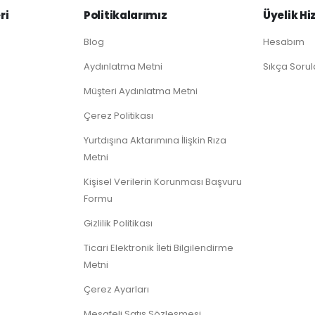
ri
Politikalarımız
Üyelik Hi
Blog
Hesabım
Aydınlatma Metni
Sıkça Sorul
Müşteri Aydınlatma Metni
Çerez Politikası
Yurtdışına Aktarımına İlişkin Rıza
Metni
Kişisel Verilerin Korunması Başvuru
Formu
Gizlilik Politikası
Ticari Elektronik İleti Bilgilendirme
Metni
Çerez Ayarları
Mesafeli Satış Sözleşmesi