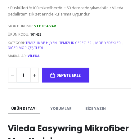
• Püskülleri %100 mikrofiberdir. • 60 derecede yıkanabilir. • Vileda
pedallı temizlik setlerinde kullanıma uygundur.
STOK DURUMU:
STOKTA VAR
ÜRÜN KODU:
101422
KATEGORI:
TEMIZLIK VE HIJYEN
,
TEMIZLIK GEREÇLERI
,
MOP YEDEKLERI
,
DIĞER MOP ÇEŞITLERI
MARKALAR:
VILEDA
SEPETE EKLE
ÜRÜN DETAYI
YORUMLAR
BIZE YAZIN
Vileda Easywring Mikrofiber