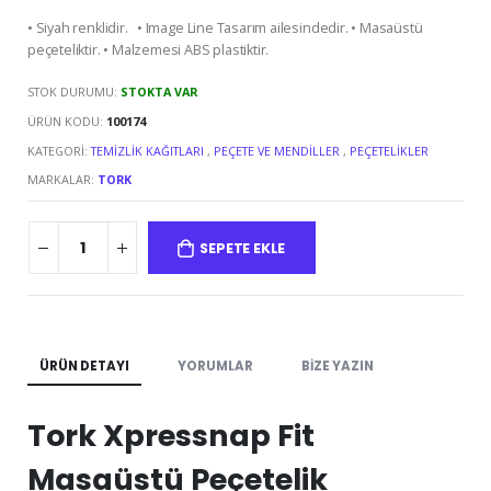
• Siyah renklidir. • Image Line Tasarım ailesindedir. • Masaüstü
peçeteliktir. • Malzemesi ABS plastiktir.
STOK DURUMU:
STOKTA VAR
ÜRÜN KODU:
100174
KATEGORI:
TEMIZLIK KAĞITLARI
,
PEÇETE VE MENDILLER
,
PEÇETELIKLER
MARKALAR:
TORK
SEPETE EKLE
ÜRÜN DETAYI
YORUMLAR
BIZE YAZIN
Tork Xpressnap Fit
Masaüstü Peçetelik