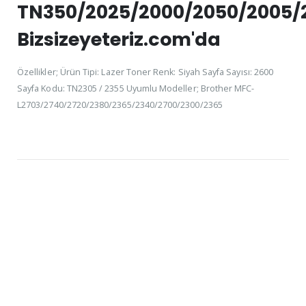
TN350/2025/2000/2050/2005/
Bizsizeyeteriz.com'da
Özellikler; Ürün Tipi: Lazer Toner Renk: Siyah Sayfa Sayısı: 2600
Sayfa Kodu: TN2305 / 2355 Uyumlu Modeller; Brother MFC-
L2703/2740/2720/2380/2365/2340/2700/2300/2365