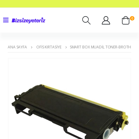
0
ANA SAYFA
OFIS KIRTASIYE
SMART BOX MUADIL TONER-BROTHER TN3