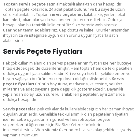
Toptan servis peçete
satın almak tekli almaktan daha hesaplıdır.
Toptan peçete kolisinde, 24 adet paket bulunur ve bu sayede uzun
süre kullanılabilir. Toptan
servis peçeteler;
kalabalık iş yerleri, okul
kantinleri, lokantalar ya da hastaneler için tercih edilebilir. Oldukça
hesaplı olan bu temizlik ürünlerini Biz Size Yeteriz web sitemiz
üzerinden temin edebilirsiniz. Cep dostu ve kaliteli ürünler arasından
ihtiyacınıza ve isteğinize uygun olan ürünü uygun fiyatlarla satın
alabilirsiniz.
Servis Peçete Fiyatları
Pek çok kullanım alanı olan servis peçetelerinin fiyatları ise her bütçeye
hitap edecek şekilde düzenlenmiştir. Hem toptan hem de tekli paketleri
oldukça uygun fiyata satılmaktadır. Kiri ve suyu hızlı bir şekilde emen ve
hijyen sağlayan bu ürünlerin cep dostu olduğu söylenebilir.
Servis
peçete fiyatları
ürünün boyutuna, markasına, kalitesine, selüloz
miktarına ve adet sayısına göre değişiklik göstermektedir. Dayanıklı
yapısından dolayı uzun süre kullanılabilen peçeteler, aynı zamanda
oldukça hesaplıdır.
Servis peçeteler
, pek çok alanda kullanılabileceği için her zaman ihtiyaç
duyulan ürünlerdir. Genellikle tek kullanımlık olan peçetelerin fiyatları
ise her cebe uygundur. En güncel ve hesaplı toptan peçete
seçeneklerini öğrenmek için Biz Size Yeteriz ürünlerini
inceleyebilirsiniz. Web sitemiz üzerinden hızlı ve kolay şekilde alışveriş
yapmanız mümkün!