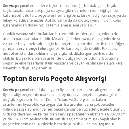
Servis peçeteler,
sadece kişisel temizlik değil, bardak, çatal, bıçak,
kaşık, tabak, masa, sehpa ya da ayna gibi nesnelerin temizliği için de
kullanılabilir. Bu tarz peçeteler herhangi bir iz bırakmadığı için suyu ya da
lekeyi kolaylıkla temizler. Acil durumlarda da oldukça yardımcıdır. Kolay
kullanımından dolayı hızlıca temizleme işlemi yapılabilir.
Günlük hayatta sıkça kullanılan bu temizlik ürünleri, özel günlerin de
aranan parçalarından biridir. Misafir ağırlarken ya da özel günlerde şık
ve temiz bir yemek sofrası için bu peçete seçenekleri tercih edilir. Diğer
yandan
servis peçeteler,
genellikle kare biçimde üretilir. Fakat bazı
modelleri standart kalıbının dışına çıkarak dikdörtgen şeklinde de
olabilir. Bu şekilde olan ürünler de oldukça konforludur. El boyutuna
uygun şekilde tasarlanır. Kalın yapısıyla ve dayanıklı olmasıyla suya karşı
dayanıklı olduğu söylenebilir.
Toptan Servis Peçete Alışverişi
Servis peçeteler
oldukça uygun fiyatlı ürünlerdir. Ancak genel olarak
fiyat aralığı peçetenin markasına, boyutuna ve peçete sayısına göre
değişiklik gösterir. Komili, Komili Yuvam ve Solo gibi markaların
ürünlerinin fiyatı oldukça uygundur. Bu ürünler, daha çok paketler
halinde satışa sunulur ve her paket içerisinde yüz adet peçete bulunur.
Oldukça dayanıklı ve kaliteli olan servis peçetelerin ebatları ise 30x30 cm
ya da 33x33 cm şeklindedir. Kullanışlı, sağlam ve yumuşak yapılı olan bu
peçeteler hem özel günlerde hem de günlük kullanıma uygundur.