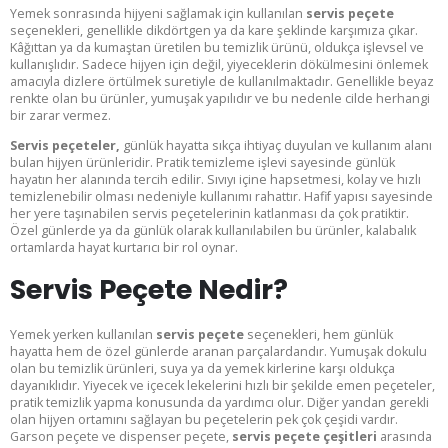
Yemek sonrasında hijyeni sağlamak için kullanılan
servis peçete
seçenekleri, genellikle dikdörtgen ya da kare şeklinde karşımıza çıkar.
Kâğıttan ya da kumaştan üretilen bu temizlik ürünü, oldukça işlevsel ve
kullanışlıdır. Sadece hijyen için değil, yiyeceklerin dökülmesini önlemek
amacıyla dizlere örtülmek suretiyle de kullanılmaktadır. Genellikle beyaz
renkte olan bu ürünler, yumuşak yapılıdır ve bu nedenle cilde herhangi
bir zarar vermez.
Servis peçeteler,
günlük hayatta sıkça ihtiyaç duyulan ve kullanım alanı
bulan hijyen ürünleridir. Pratik temizleme işlevi sayesinde günlük
hayatın her alanında tercih edilir. Sıvıyı içine hapsetmesi, kolay ve hızlı
temizlenebilir olması nedeniyle kullanımı rahattır. Hafif yapısı sayesinde
her yere taşınabilen servis peçetelerinin katlanması da çok pratiktir.
Özel günlerde ya da günlük olarak kullanılabilen bu ürünler, kalabalık
ortamlarda hayat kurtarıcı bir rol oynar.
Servis Peçete Nedir?
Yemek yerken kullanılan
servis peçete
seçenekleri, hem günlük
hayatta hem de özel günlerde aranan parçalardandır. Yumuşak dokulu
olan bu temizlik ürünleri, suya ya da yemek kirlerine karşı oldukça
dayanıklıdır. Yiyecek ve içecek lekelerini hızlı bir şekilde emen peçeteler,
pratik temizlik yapma konusunda da yardımcı olur. Diğer yandan gerekli
olan hijyen ortamını sağlayan bu peçetelerin pek çok çeşidi vardır.
Garson peçete ve dispenser peçete,
servis peçete çeşitleri
arasında