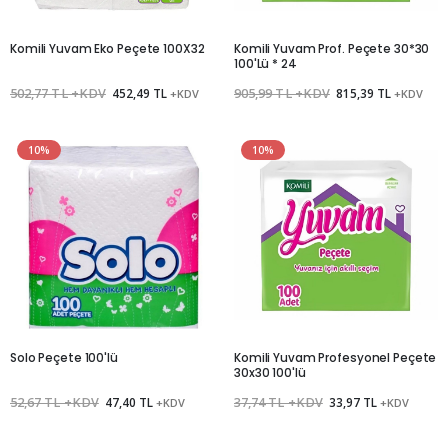
Komili Yuvam Eko Peçete 100X32
Komili Yuvam Prof. Peçete 30*30
100'Lü * 24
502,77 TL +KDV
452,49 TL
905,99 TL +KDV
815,39 TL
+KDV
+KDV
10%
10%
Solo Peçete 100'lü
Komili Yuvam Profesyonel Peçete
30x30 100'lü
52,67 TL +KDV
47,40 TL
37,74 TL +KDV
33,97 TL
+KDV
+KDV