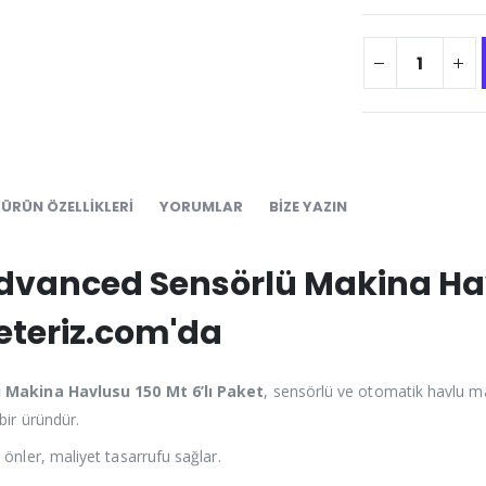
ÜRÜN ÖZELLIKLERI
YORUMLAR
BIZE YAZIN
dvanced Sensörlü Makina Havl
yeteriz.com'da
 Makina Havlusu 150 Mt 6’lı Paket
, sensörlü ve otomatik havlu mak
bir üründür.
 önler, maliyet tasarrufu sağlar.