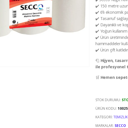
✔️ 150 metre uzun
✔️ 6’lı ekonomik p
✔️ Tasarruf sağla
✔️ Dayanıklı ve ko
✔️ Yoğun kullanım a
✔️ Ürün üretiminde
hammaddeler kulla
✔️ Ürün çift katlıdır
🧻
Hijyen, tasar
ile profesyonel 
🛒
Hemen sepete
STOK DURUMU:
ST
ÜRÜN KODU:
10025
KATEGORI:
TEMIZLIK
MARKALAR:
SECCO