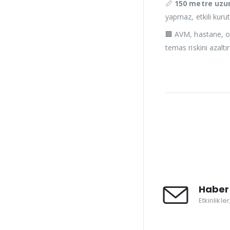
📏
150 metre uzu
yapmaz, etkili kuru
🏢 AVM, hastane, oku
temas riskini azaltır
Haber 
Etkinlikle