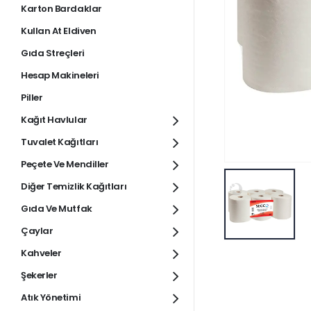
Karton Bardaklar
Kullan At Eldiven
Gıda Streçleri
Hesap Makineleri
Piller
Kağıt Havlular
Tuvalet Kağıtları
Peçete Ve Mendiller
Diğer Temizlik Kağıtları
Gıda Ve Mutfak
Çaylar
Kahveler
Şekerler
Atık Yönetimi