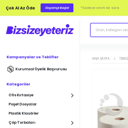
Çok Al Az Öde
*Sadece sınırlı bir süre.
Alışverişe Başla!
Kampanyalar ve Teklifler
ANA SAYFA
TEMIZ
Kurumsal Üyelik Başvurusu
Kategoriler
Ofis Kırtasiye
Poşet Dosyalar
Plastik Klasörler
Çöp Torbaları