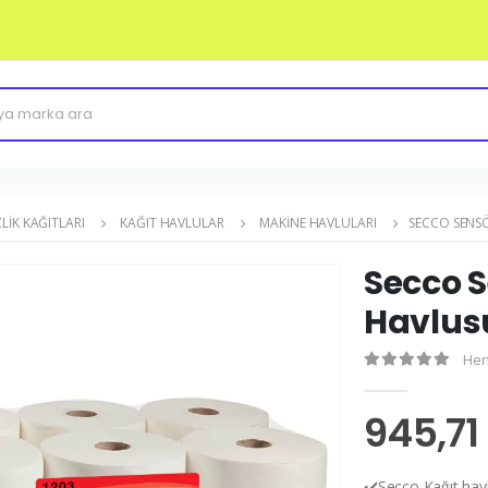
LIK KAĞITLARI
KAĞIT HAVLULAR
MAKINE HAVLULARI
SECCO SENSÖ
Secco 
Havlusu
Hen
945,71
✔️Secco Kağıt havl