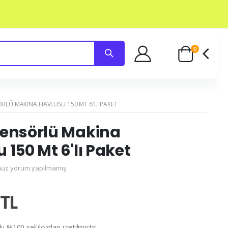
0
RLÜ MAKINA HAVLUSU 150 MT 6'LI PAKET
Sensörlü Makina
 150 Mt 6'lı Paket
üz yorum yapılmamış
 TL
u %100 selülozdan üretilmiştir