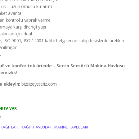
luk – uzun ömürlü kullanım
aket avantajı
yan kontrollü yaprak verme
pmaya karşı dirençli yapı
lanları için ideal
, ISO 9001, ISO 14001 kalite belgelerine sahip tesislerde üretilen
nılmıştır
.
ruf ve konfor tek üründe – Secco Sensörlü Makina Havlusu
temizlik!
 ekleyin:
bizsizeyeteriz.com
OKTA VAR
1
 KAĞITLARI
,
KAĞIT HAVLULAR
,
MAKINE HAVLULARI