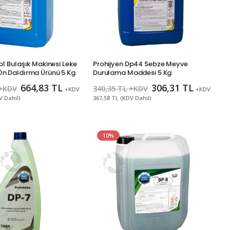
p1 Bulaşık Makinesi Leke
Prohijyen Dp44 Sebze Meyve
Ön Daldırma Ürünü 5 Kg
Durulama Maddesi 5 Kg
664,83 TL
306,31 TL
 +KDV
340,35 TL +KDV
+KDV
+KDV
V Dahil)
367,58 TL (KDV Dahil)
10%