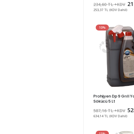
21
234,60 TL +KDV
253,37 TL (KDV Dahil)
10%
Prohijyen Dp 9 Grıll 
Sökücü 5 Lt
52
587,16 TL +KDV
634,14 TL (KDV Dahil)
13%