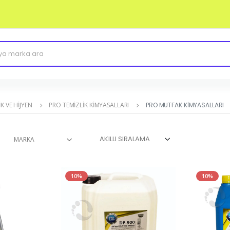
K VE HIJYEN
PRO TEMIZLIK KIMYASALLARI
PRO MUTFAK KIMYASALLARI
MARKA
10%
10%