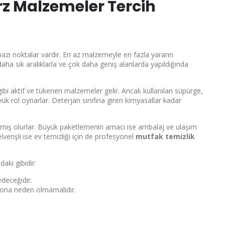
arz Malzemeler Tercih
azı noktalar vardır. En az malzemeyle en fazla yararın
daha sık aralıklarla ve çok daha geniş alanlarda yapıldığında
ibi aktif ve tükenen malzemeler gelir. Ancak kullanılan süpürge,
yük rol oynarlar. Deterjan sınıfına giren kimyasallar kadar
nmiş olurlar. Büyük paketlemenin amacı ise ambalaj ve ulaşım
verişli ise ev temizliği için de profesyonel
mutfak temizlik
aki gibidir:
edeceğidir.
ona neden olmamalıdır.