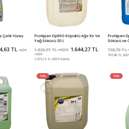
 Çelik Yüzey
Prohijyen Dp900 Köpüklü Ağır Kir Ve
Prohijyen D
Yağ Sökücü 20 L
Sökücü ve 
4,63 TL
1.644,27 TL
1.826,97 TL +KDV
738,70 TL
+KDV
+KDV
797,80 TL (KD
1.973,13 TL (KDV Dahil)
10%
10%