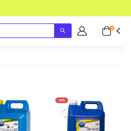
0
10%