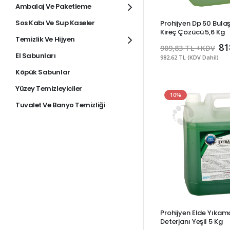
Ambalaj Ve Paketleme
Sos Kabı Ve Sup Kaseler
Prohijyen Dp 50 Bulaş
Kireç Çözücü 5,6 Kg
Temizlik Ve Hijyen
81
909,83 TL +KDV
El Sabunları
982,62 TL (KDV Dahil)
Köpük Sabunlar
Yüzey Temizleyiciler
10%
Tuvalet Ve Banyo Temizliği
Prohijyen Elde Yıkam
Deterjanı Yeşil 5 Kg