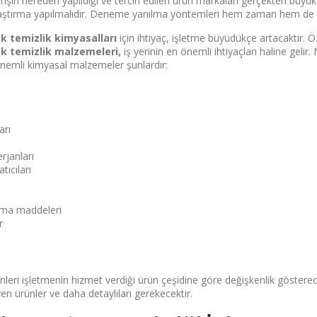
verişin nereden yapıldığı ve tercih edilen ürün markaları gerçekten büy
raştırma yapılmalıdır. Deneme yanılma yöntemleri hem zaman hem de 
k temizlik kimyasalları
için ihtiyaç, işletme büyüdükçe artacaktır. Ö
k temizlik malzemeleri,
iş yerinin en önemli ihtiyaçları haline gelir
önemli kimyasal malzemeler şunlardır:
arı
rjanları
tıcıları
ha gösterme
ama maddeleri
r
nleri işletmenin hizmet verdiği ürün çeşidine göre değişkenlik gösterece
en ürünler ve daha detaylıları gerekecektir.