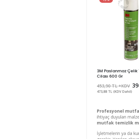
Kuru
3M Paslanmaz Çelik T
Cilası 600 Gr
39
%
453,90 TL +KDV
473,88 TL (KDV Dahil)
Profesyonel mutfak
ihtiyaç duyulan malze
mutfak temizlik m
varan in
İşletmelerin ya da ku