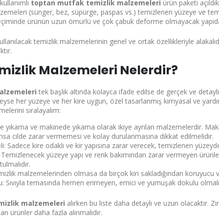
kullanımlı
toptan mutfak temizlik malzemeleri
ürün paketi açıldı
lzemeleri (sünger, bez, süpürge, paspas vs.) temizlenen yüzeye ve temi
çiminde ürünün uzun ömürlü ve çok çabuk deforme olmayacak yapıda o
lanılacak temizlik malzemelerinin genel ve ortak özellikleriyle alakalıd
ktır.
izlik Malzemeleri Nelerdir?
alzemeleri
tek başlık altında kolayca ifade edilse de gerçek ve detay
deyse her yüzeye ve her kire uygun, özel tasarlanmış kimyasal ve yardı
melerini sıralayalım:
de yıkama ve makinede yıkama olarak ikiye ayrılan malzemelerdir. Maki
nsa cilde zarar vermemesi ve kolay durulanmasına dikkat edilmelidir.
li: Sadece kire odaklı ve kir yapısına zarar verecek, temizlenen yüzeyd
 Temizlenecek yüzeye yapı ve renk bakımından zarar vermeyen ürünler
ulmalıdır.
mizlik malzemelerinden olmasa da birçok kiri sakladığından koruyucu v
u: Sıvıyla temasında hemen erimeyen, emici ve yumuşak dokulu olmalı
mizlik malzemeleri
alırken bu liste daha detaylı ve uzun olacaktır. Zir
lan ürünler daha fazla alınmalıdır.