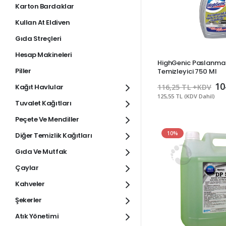
Karton Bardaklar
Kullan At Eldiven
Gıda Streçleri
Hesap Makineleri
HighGenic Paslanmaz
Piller
Temizleyici 750 Ml
10
Kağıt Havlular
116,25 TL +KDV
125,55 TL (KDV Dahil)
Tuvalet Kağıtları
Peçete Ve Mendiller
10%
Diğer Temizlik Kağıtları
Gıda Ve Mutfak
Çaylar
Kahveler
Şekerler
Atık Yönetimi