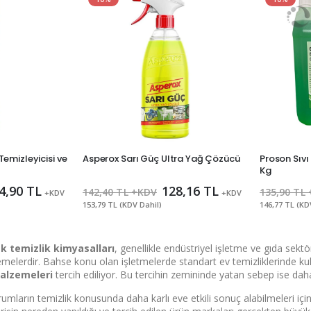
msal Üye Ol
emizleyicisi ve
Asperox Sarı Güç Ultra Yağ Çözücü
Proson Sıvı 
Kg
4,90 TL
128,16 TL
30'a
142,40 TL +KDV
135,90 TL
+KDV
+KDV
153,79 TL (KDV Dahil)
146,77 TL (KD
 temizlik kimyasalları
, genellikle endüstriyel işletme ve gıda sekt
melerdir. Bahse konu olan işletmelerde standart ev temizliklerinde kul
alzemeleri
tercih ediliyor. Bu tercihin zemininde yatan sebep ise daha 
dirimlerden
rumların temizlik konusunda daha karlı eve etkili sonuç alabilmeleri içi