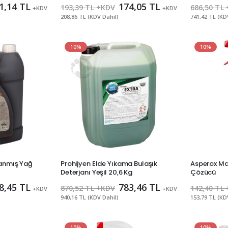
1,14 TL
174,05 TL
193,39 TL +KDV
686,50 TL
+KDV
+KDV
208,86 TL (KDV Dahil)
741,42 TL (KD
10%
10%
Yanmış Yağ
Prohijyen Elde Yıkama Bulaşık
Asperox Mav
Deterjanı Yeşil 20,6 Kg
Çözücü
8,45 TL
783,46 TL
870,52 TL +KDV
142,40 TL
+KDV
+KDV
940,16 TL (KDV Dahil)
153,79 TL (KD
10%
10%