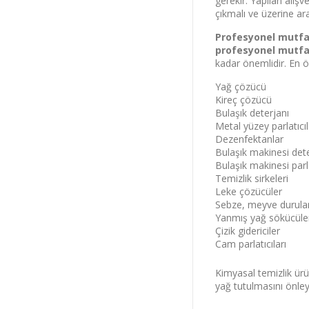
gerekir. Yapılan alış
yararlan.
çıkmalı ve üzerine a
Profesyonel mutfa
profesyonel mutfa
kadar önemlidir. En 
Yağ çözücü
Kireç çözücü
Bulaşık deterjanı
Metal yüzey parlatıcıl
Dezenfektanlar
Bulaşık makinesi dete
Bulaşık makinesi parla
Temizlik sirkeleri
Bu ekranı bir da
Leke çözücüler
Sebze, meyve durul
Yanmış yağ sökücüle
Çizik gidericiler
Cam parlatıcıları
Kimyasal temizlik ürü
yağ tutulmasını önley