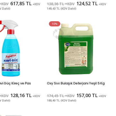
617,85 TL
124,52 TL
 +KDV
138,36 TL +KDV
+KDV
+KDV
V Dahil)
149,43 TL (KDV Dahil)
10%
i Güç Kireç ve Pas
Oxy Sıvı Bulaşık Deterjanı Yeşil 5 Kg
128,16 TL
157,00 TL
 +KDV
174,45 TL +KDV
+KDV
+KDV
V Dahil)
188,40 TL (KDV Dahil)