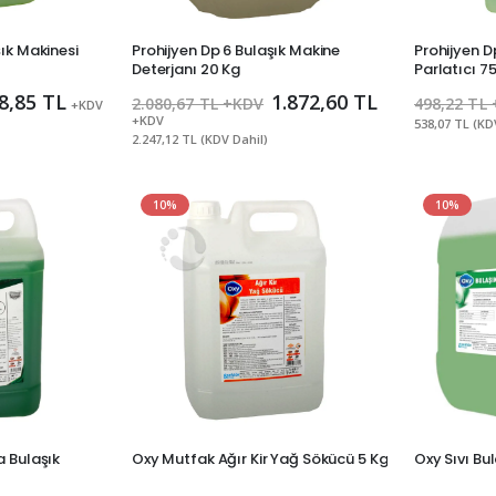
ık Makinesi
Prohijyen Dp 6 Bulaşık Makine
Prohijyen D
Deterjanı 20 Kg
Parlatıcı 7
8,85 TL
1.872,60 TL
2.080,67 TL +KDV
498,22 TL
+KDV
+KDV
538,07 TL (KD
2.247,12 TL (KDV Dahil)
10%
10%
a Bulaşık
Oxy Mutfak Ağır Kir Yağ Sökücü 5 Kg
Oxy Sıvı Bul