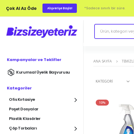
Çok Al Az Öde
*Sadece sınırlı bir süre.
Alışverişe Başla!
Kampanyalar ve Teklifler
ANA SAYFA
TEMIZLI
Kurumsal Üyelik Başvurusu
KATEGORI
Kategoriler
Ofis Kırtasiye
10%
Poşet Dosyalar
Plastik Klasörler
Çöp Torbaları