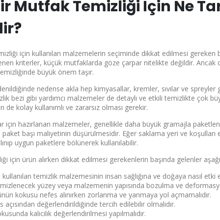
Bir Mutfak Temizliği İçin Ne T
ir?
izliği için
kullanılan malzemelerin seçiminde dikkat edilmesi gereken b
lenen kriterler, küçük mutfaklarda göze çarpar nitelikte değildir. Ancak 
emizliğinde büyük önem taşır.
nildiğinde nedense akla hep kimyasallar, kremler, sıvılar ve spreyler g
lik bezi gibi yardımcı malzemeler de detaylı ve etkili temizlikte çok bü
 de kolay kullanımlı ve zararsız olması gerekir.
r için hazırlanan malzemeler, genellikle daha büyük gramajla paketle
 paket başı maliyetinin düşürülmesidir. Eğer saklama yeri ve koşulları el
lınıp uygun paketlere bölünerek kullanılabilir.
ği için ürün alırken dikkat edilmesi gerekenlerin başında gelenler aşağıd
, kullanılan temizlik malzemesinin
insan sağlığına ve doğaya nasıl etki 
 temizlenecek yüzey veya malzemenin yapısında bozulma ve deformasy
rünün kokusu nefes alınırken zorlanma ve yanmaya yol açmamalıdır.
açısından değerlendirildiğinde tercih edilebilir olmalıdır.
kusunda kalıcılık değerlendirilmesi yapılmalıdır.