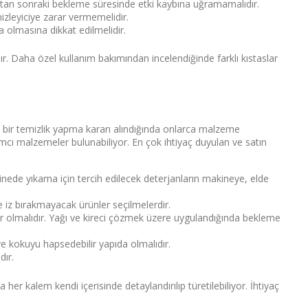
ktan sonraki bekleme süresinde etki kaybına uğramamalıdır.
zleyiciye zarar vermemelidir.
lmasına dikkat edilmelidir.
ır. Daha özel kullanım bakımından incelendiğinde farklı kıstaslar
lı bir temizlik yapma kararı alındığında onlarca malzeme
mcı malzemeler bulunabiliyor. En çok ihtiyaç duyulan ve satın
nede yıkama için tercih edilecek deterjanların makineye, elde
e iz bırakmayacak ürünler seçilmelerdir.
 olmalıdır. Yağı ve kireci çözmek üzere uygulandığında bekleme
e kokuyu hapsedebilir yapıda olmalıdır.
dır.
a her kalem kendi içerisinde detaylandırılıp türetilebiliyor. İhtiyaç