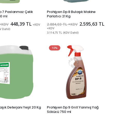
p 7 Paslanmaz Çelik
Prohijyen Dp 8 Bulaşık Makine
50 ml
Parlatıcı 21 Kg
448,39 TL
2.595,63 TL
 +KDV
2.884,03 TL +KDV
+KDV
+KDV
V Dahil)
3.114,75 TL (KDV Dahil)
10%
aşık Deterjanı Yeşil 20 Kg
Prohijyen Dp 9 Grıll Yanmış Yağ
Sökücü 750 ml