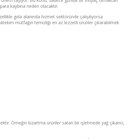
ük önem taşıyor. Bu konu, sadece günlük bir ihtiyaç olmaktan
para kaybına neden olacaktır.
zellikle gıda alanında hizmet sektöründe çalışılıyorsa
. Nitekim mutfağın temizliği en az lezzetli ürünler çıkarabilmek
ktir. Örneğin kızartma ürünler satan bir işletmede yağ çıkarıcı,