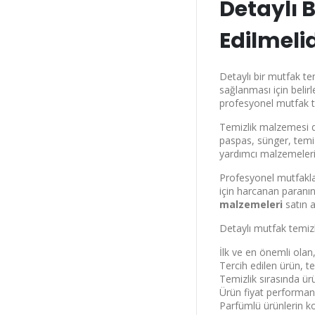
Detaylı 
Edilmelid
Detaylı bir mutfak tem
sağlanması için belir
profesyonel mutfak t
Temizlik malzemesi de
paspas, sünger, temiz
yardımcı malzemelerin
Profesyonel mutfakla
için harcanan paranın
malzemeleri
satın a
Detaylı mutfak temizli
İlk ve en önemli olan
Tercih edilen ürün,
Temizlik sırasında ü
Ürün fiyat performans 
Parfümlü ürünlerin ko