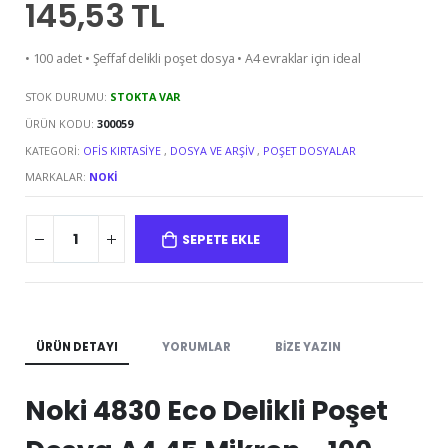
145,53 TL
• 100 adet • Şeffaf delikli poşet dosya • A4 evraklar için ideal
STOK DURUMU:
STOKTA VAR
ÜRÜN KODU:
300059
KATEGORI:
OFIS KIRTASIYE
,
DOSYA VE ARŞIV
,
POŞET DOSYALAR
MARKALAR:
NOKI
SEPETE EKLE
ÜRÜN DETAYI
YORUMLAR
BIZE YAZIN
Noki 4830 Eco Delikli Poşet