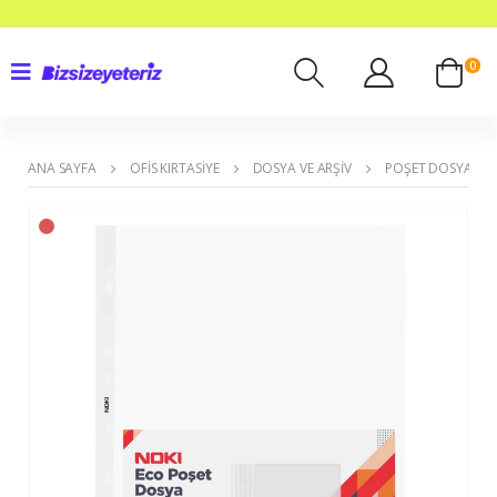
0
ANA SAYFA
OFIS KIRTASIYE
DOSYA VE ARŞIV
POŞET DOSYALAR