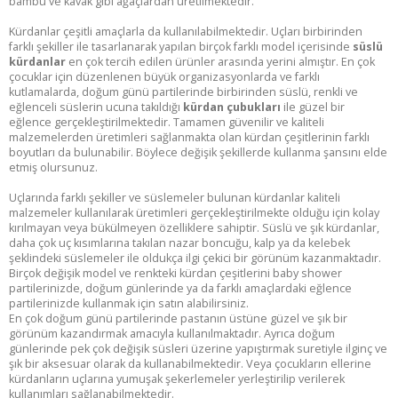
bambu ve kavak gibi ağaçlardan üretilmektedir.
Kürdanlar çeşitli amaçlarla da kullanılabilmektedir. Uçları birbirinden
farklı şekiller ile tasarlanarak yapılan birçok farklı model içerisinde
süslü
kürdanlar
en çok tercih edilen ürünler arasında yerini almıştır. En çok
çocuklar için düzenlenen büyük organizasyonlarda ve farklı
kutlamalarda, doğum günü partilerinde birbirinden süslü, renkli ve
eğlenceli süslerin ucuna takıldığı
kürdan çubukları
ile güzel bir
eğlence gerçekleştirilmektedir. Tamamen güvenilir ve kaliteli
malzemelerden üretimleri sağlanmakta olan kürdan çeşitlerinin farklı
boyutları da bulunabilir. Böylece değişik şekillerde kullanma şansını elde
etmiş olursunuz.
Uçlarında farklı şekiller ve süslemeler bulunan kürdanlar kaliteli
malzemeler kullanılarak üretimleri gerçekleştirilmekte olduğu için kolay
kırılmayan veya bükülmeyen özelliklere sahiptir. Süslü ve şık kürdanlar,
daha çok uç kısımlarına takılan nazar boncuğu, kalp ya da kelebek
şeklindeki süslemeler ile oldukça ilgi çekici bir görünüm kazanmaktadır.
Birçok değişik model ve renkteki kürdan çeşitlerini baby shower
partilerinizde, doğum günlerinde ya da farklı amaçlardaki eğlence
partilerinizde kullanmak için satın alabilirsiniz.
En çok doğum günü partilerinde pastanın üstüne güzel ve şık bir
görünüm kazandırmak amacıyla kullanılmaktadır. Ayrıca doğum
günlerinde pek çok değişik süsleri üzerine yapıştırmak suretiyle ilginç ve
şık bir aksesuar olarak da kullanabilmektedir. Veya çocukların ellerine
kürdanların uçlarına yumuşak şekerlemeler yerleştirilip verilerek
kullanımları sağlanabilmektedir.