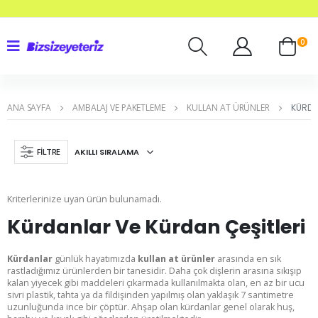
0
ANA SAYFA
AMBALAJ VE PAKETLEME
KULLAN AT ÜRÜNLER
KÜRDA
FILTRE
Kriterlerinize uyan ürün bulunamadı.
Kürdanlar Ve Kürdan Çeşitleri
Kürdanlar
günlük hayatımızda
kullan at ürünler
arasında en sık
rastladığımız ürünlerden bir tanesidir. Daha çok dişlerin arasına sıkışıp
kalan yiyecek gibi maddeleri çıkarmada kullanılmakta olan, en az bir ucu
sivri plastik, tahta ya da fildişinden yapılmış olan yaklaşık 7 santimetre
uzunluğunda ince bir çöptür. Ahşap olan kürdanlar genel olarak huş,