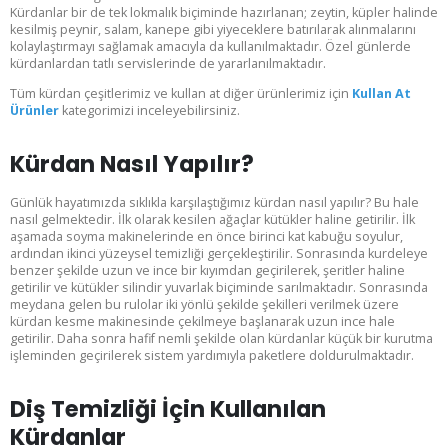
Kürdanlar bir de tek lokmalık biçiminde hazırlanan; zeytin, küpler halinde
kesilmiş peynir, salam, kanepe gibi yiyeceklere batırılarak alınmalarını
kolaylaştırmayı sağlamak amacıyla da kullanılmaktadır. Özel günlerde
kürdanlardan tatlı servislerinde de yararlanılmaktadır.
Tüm kürdan çeşitlerimiz ve kullan at diğer ürünlerimiz için
Kullan At
Ürünler
kategorimizi inceleyebilirsiniz.
Kürdan Nasıl Yapılır?
Günlük hayatımızda sıklıkla karşılaştığımız kürdan nasıl yapılır? Bu hale
nasıl gelmektedir. İlk olarak kesilen ağaçlar kütükler haline getirilir. İlk
aşamada soyma makinelerinde en önce birinci kat kabuğu soyulur,
ardından ikinci yüzeysel temizliği gerçekleştirilir. Sonrasında kurdeleye
benzer şekilde uzun ve ince bir kıyımdan geçirilerek, şeritler haline
getirilir ve kütükler silindir yuvarlak biçiminde sarılmaktadır. Sonrasında
meydana gelen bu rulolar iki yönlü şekilde şekilleri verilmek üzere
kürdan kesme makinesinde çekilmeye başlanarak uzun ince hale
getirilir. Daha sonra hafif nemli şekilde olan kürdanlar küçük bir kurutma
işleminden geçirilerek sistem yardımıyla paketlere doldurulmaktadır.
Diş Temizliği İçin Kullanılan
Kürdanlar