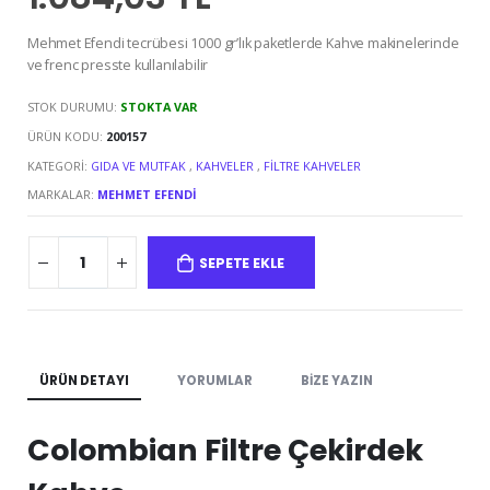
Mehmet Efendi tecrübesi 1000 gr’lık paketlerde Kahve makinelerinde
ve frenc presste kullanılabilir
STOK DURUMU:
STOKTA VAR
ÜRÜN KODU:
200157
KATEGORI:
GIDA VE MUTFAK
,
KAHVELER
,
FILTRE KAHVELER
MARKALAR:
MEHMET EFENDI
SEPETE EKLE
ÜRÜN DETAYI
YORUMLAR
BIZE YAZIN
Colombian Filtre Çekirdek