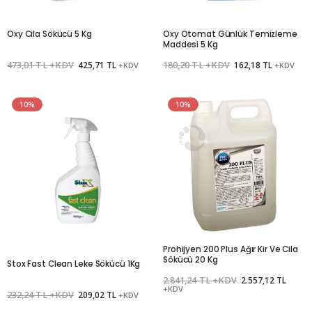
Oxy Cila Sökücü 5 Kg
Oxy Otomat Günlük Temizleme
Maddesi 5 Kg
473,01 TL +KDV
425,71 TL
180,20 TL +KDV
162,18 TL
+KDV
+KDV
10%
10%
Prohijyen 200 Plus Ağır Kir Ve Cila
Sökücü 20 Kg
Stox Fast Clean Leke Sökücü 1Kg
2.841,24 TL +KDV
2.557,12 TL
+KDV
232,24 TL +KDV
209,02 TL
+KDV