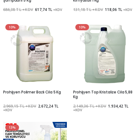
Şampuanı 5 Kg
Kimyasalı 1 Kg
686,38 TL +KDV
617,74 TL
131,18 TL +KDV
118,06 TL
+KDV
+KDV
10%
10%
Prohijyen Polimer Bazlı Cila 5 Kg
Prohijyen Top Kristalize Cila 5,88
Kg
2.969,15 TL +KDV
2.672,24 TL
2.149,36 TL +KDV
1.934,42 TL
+KDV
+KDV
13%