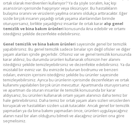
ortak olarak merdivenleri kullanıyor? Ya da şöyle soralım, kaç kişi
asansörün içerisinde hapşırıyor veya öksürüyor. Bu hastalıkların
bulaşma oranını ve virüslerin yayılma oranını oldukça arttıracaktır. Eğer
sizde birçok insanın yaşadığı ortak yaşama alanlarından birinde
oturuyorsanız, birlikte yaşadığınız insanlar ile ortak karar
alıp genel
temizlik ve bina bakım ürünleri
konusunda ikna edebilir ve ortamı
istediğiniz şekilde dezenfekte edebilirsiniz.
Genel temizlik ve bina bakım ürünleri
sayesinde genel bir temizlik
yapabilirsiniz. Bu genel temizlik sadece binalar için değil ofisler ve diğer
yaşam alanları içinde geçerlidir. Ofisiniz var ve genel temizlik konusunda
karar aldınız, bu durumda ürünleri kullanarak ofisinizin her alanını
istediğiniz şekilde temizleyebilirsiniz ve dezenfekte edebilirsiniz. Ya da
müstakil bir eviniz var. Bu evinizde bulunan bodrumu ve benzeri
odaları, evinizin içerisini istediğiniz şekilde bu ürünler sayesinde
temizleyebilirsiniz. Ayrıca bu ürünlerin içerisinde dezenfektan ve ortak
kullanımı yapılabilen birçok ürün mevcuttur. Apartmanda oturuyorsanız
ve apartman da oturan insanlar ile temizlik konusunda bir karar
aldıysanız, bu ürünleri kullanarak ortam yaşam alanınızı daha temiz bir
hale getirebilirsiniz. Daha temiz bir ortak yaşam alanı sizleri virüslerden
koruyacak ve hastalıkları sizden uzak tutacaktır. Ancak genel bir temizlik
yapmadan ya da bina bakımı yapmadan önce, ürünleri uygulayacağınız
alanın nasıl bir alan olduğunu bilmeli ve alacağınız ürünleri ona göre
seçmelisiniz.