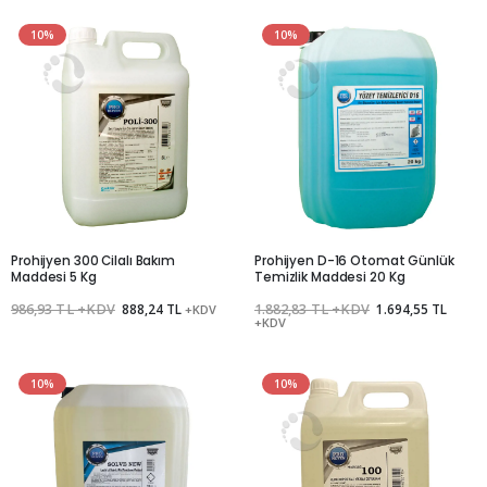
10%
10%
Prohijyen 300 Cilalı Bakım
Prohijyen D-16 Otomat Günlük
Maddesi 5 Kg
Temizlik Maddesi 20 Kg
986,93 TL +KDV
888,24 TL
1.882,83 TL +KDV
1.694,55 TL
+KDV
+KDV
10%
10%