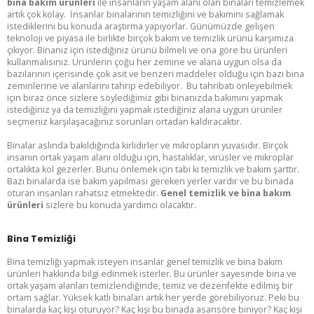
bina bakım ürünleri
ile insanların yaşam alanı olan binaları temizlemek
Bu ekranı bir daha gösterme
artık çok kolay. İnsanlar binalarının temizliğini ve bakımını sağlamak
istediklerini bu konuda araştırma yapıyorlar. Günümüzde gelişen
teknoloji ve piyasa ile birlikte birçok bakım ve temizlik ürünü karşımıza
çıkıyor. Binanız için istediğiniz ürünü bilmeli ve ona göre bu ürünleri
kullanmalısınız. Ürünlerin çoğu her zemine ve alana uygun olsa da
bazılarının içerisinde çok asit ve benzeri maddeler olduğu için bazı bina
zeminlerine ve alanlarını tahrip edebiliyor. Bu tahribatı önleyebilmek
için biraz önce sizlere söylediğimiz gibi binanızda bakımını yapmak
istediğiniz ya da temizliğini yapmak istediğiniz alana uygun ürünler
seçmeniz karşılaşacağınız sorunları ortadan kaldıracaktır.
Binalar aslında bakıldığında kirlidirler ve mikropların yuvasıdır. Birçok
insanın ortak yaşam alanı olduğu için, hastalıklar, virüsler ve mikroplar
ortalıkta kol gezerler. Bunu önlemek için tabi ki temizlik ve bakım şarttır.
Bazı binalarda ise bakım yapılması gereken yerler vardır ve bu binada
oturan insanları rahatsız etmektedir.
Genel temizlik ve bina bakım
ürünleri
sizlere bu konuda yardımcı olacaktır.
Bina Temizliği
Bina temizliği yapmak isteyen insanlar genel temizlik ve bina bakım
ürünleri hakkında bilgi edinmek isterler. Bu ürünler sayesinde bina ve
ortak yaşam alanları temizlendiğinde, temiz ve dezenfekte edilmiş bir
ortam sağlar. Yüksek katlı binaları artık her yerde görebiliyoruz. Peki bu
binalarda kaç kişi oturuyor? Kaç kişi bu binada asansöre biniyor? Kaç kişi