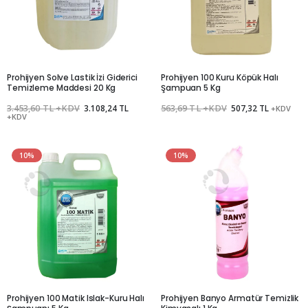
Prohijyen Solve Lastik İzi Giderici
Prohijyen 100 Kuru Köpük Halı
Temizleme Maddesi 20 Kg
Şampuan 5 Kg
3.453,60 TL +KDV
3.108,24 TL
563,69 TL +KDV
507,32 TL
+KDV
+KDV
10%
10%
Prohijyen 100 Matik Islak-Kuru Halı
Prohijyen Banyo Armatür Temizlik