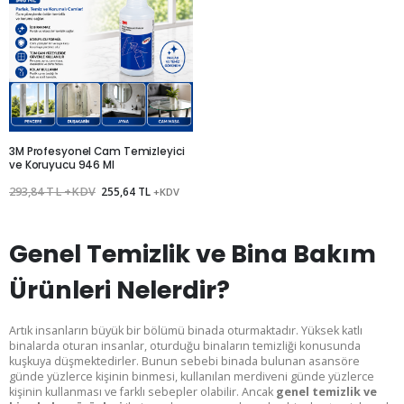
Kurumsal Üye Ol
%30'a
3M Profesyonel Cam Temizleyici
varan indirimlerden yararlan.
ve Koruyucu 946 Ml
293,84 TL +KDV
255,64 TL
+KDV
Genel Temizlik ve Bina Bakım
Ürünleri Nelerdir?
Artık insanların büyük bir bölümü binada oturmaktadır. Yüksek katlı
binalarda oturan insanlar, oturduğu binaların temizliği konusunda
kuşkuya düşmektedirler. Bunun sebebi binada bulunan asansöre
günde yüzlerce kişinin binmesi, kullanılan merdiveni günde yüzlerce
kişinin kullanması ve farklı sebepler olabilir. Ancak
genel temizlik ve