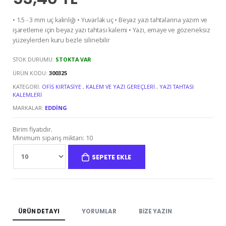
• 1.5 - 3 mm uç kalınlığı • Yuvarlak uç • Beyaz yazı tahtalarına yazım ve
işaretleme için beyaz yazı tahtası kalemi • Yazı, emaye ve gözeneksiz
yüzeylerden kuru bezle silinebilir
STOK DURUMU:
STOKTA VAR
ÜRÜN KODU:
300325
KATEGORI:
OFIS KIRTASIYE
,
KALEM VE YAZI GEREÇLERI
,
YAZI TAHTASI
KALEMLERI
MARKALAR:
EDDING
Birim fiyatıdır.
Minimum sipariş miktarı: 10
SEPETE EKLE
ÜRÜN DETAYI
YORUMLAR
BIZE YAZIN