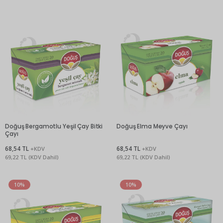
Doğuş Bergamotlu Yeşil Çay Bitki
Doğuş Elma Meyve Çayı
Çayı
68,54 TL
68,54 TL
+KDV
+KDV
69,22 TL (KDV Dahil)
69,22 TL (KDV Dahil)
10%
10%