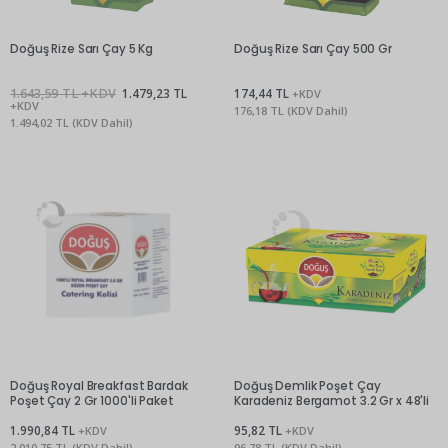
Doğuş Rize Sarı Çay 5 Kg
Doğuş Rize Sarı Çay 500 Gr
1.643,59 TL +KDV
1.479,23 TL
174,44 TL
+KDV
+KDV
176,18 TL (KDV Dahil)
1.494,02 TL (KDV Dahil)
Doğuş Royal Breakfast Bardak
Doğuş Demlik Poşet Çay
Poşet Çay 2 Gr 1000'li Paket
Karadeniz Bergamot 3.2 Gr x 48'li
1.990,84 TL
95,82 TL
+KDV
+KDV
2.010,75 TL (KDV Dahil)
96,78 TL (KDV Dahil)