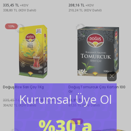
335,45 TL
208,16 TL
+KDV
+KDV
338,80 TL (KDV Dahil)
210,24 TL (KDV Dahil)
10%
Doğuş Rize Sarı Çay 1 Kg
Doğuş Tomurcuk Çay Karton 100
Gr
Kurumsal Üye Ol
335,45 TL +KDV
301,90 TL
66,89 TL
+KDV
+KDV
304,92 TL (KDV Dahil)
67,55 TL (KDV Dahil)
%30'a
10%