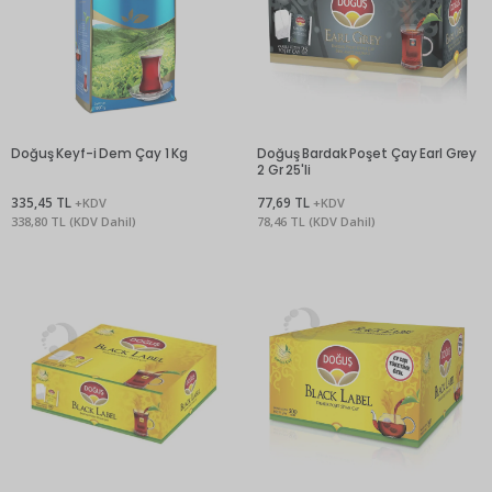
Doğuş Keyf-i Dem Çay 1 Kg
Doğuş Bardak Poşet Çay Earl Grey
2 Gr 25'li
335,45 TL
77,69 TL
+KDV
+KDV
338,80 TL (KDV Dahil)
78,46 TL (KDV Dahil)