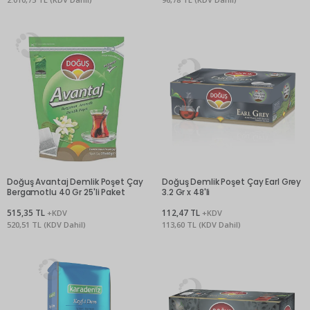
Doğuş Avantaj Demlik Poşet Çay
Doğuş Demlik Poşet Çay Earl Grey
Bergamotlu 40 Gr 25'li Paket
3.2 Gr x 48'li
515,35 TL
112,47 TL
+KDV
+KDV
520,51 TL (KDV Dahil)
113,60 TL (KDV Dahil)