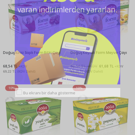
varan indirimlerden yararlan.
Doğuş Kiraz Saplı Form Bitki Çayı
Doğuş Kayısılı Form Meyve Çayı
68,54 TL
68,54 TL +KDV
61,68 TL
+KDV
+KDV
69,22 TL (KDV Dahil)
62,30 TL (KDV Dahil)
10%
10%
Bu ekranı bir daha gösterme