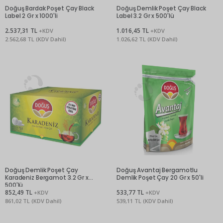
Doğuş Bardak Poşet Çay Black
Doğuş Demlik Poşet Çay Black
Label 2 Gr x 1000'li
Label 3.2 Gr x 500'lü
2.537,31 TL
1.016,45 TL
+KDV
+KDV
2.562,68 TL (KDV Dahil)
1.026,62 TL (KDV Dahil)
Doğuş Demlik Poşet Çay
Doğuş Avantaj Bergamotlu
Karadeniz Bergamot 3.2 Gr x
Demlik Poşet Çay 20 Gr x 50'li
500'lü
852,49 TL
533,77 TL
+KDV
+KDV
861,02 TL (KDV Dahil)
539,11 TL (KDV Dahil)