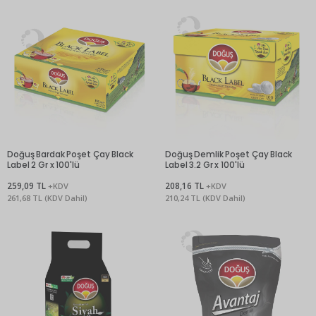
Doğuş Bardak Poşet Çay Black
Doğuş Demlik Poşet Çay Black
Label 2 Gr x 100'lü
Label 3.2 Gr x 100'lü
259,09 TL
208,16 TL
+KDV
+KDV
261,68 TL (KDV Dahil)
210,24 TL (KDV Dahil)