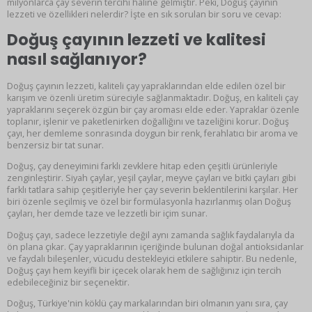
milyonlarca çay severin tercihi haline gelmiştir. Peki, Doğuş çayının
lezzeti ve özellikleri nelerdir? İşte en sık sorulan bir soru ve cevap:
Doğuş çayının lezzeti ve kalitesi
nasıl sağlanıyor?
Doğuş çayının lezzeti, kaliteli çay yapraklarından elde edilen özel bir
karışım ve özenli üretim süreciyle sağlanmaktadır. Doğuş, en kaliteli çay
yapraklarını seçerek özgün bir çay aroması elde eder. Yapraklar özenle
toplanır, işlenir ve paketlenirken doğallığını ve tazeliğini korur. Doğuş
çayı, her demleme sonrasında doygun bir renk, ferahlatıcı bir aroma ve
benzersiz bir tat sunar.
Doğuş, çay deneyimini farklı zevklere hitap eden çeşitli ürünleriyle
zenginleştirir. Siyah çaylar, yeşil çaylar, meyve çayları ve bitki çayları gibi
farklı tatlara sahip çeşitleriyle her çay severin beklentilerini karşılar. Her
biri özenle seçilmiş ve özel bir formülasyonla hazırlanmış olan Doğuş
çayları, her demde taze ve lezzetli bir içim sunar.
Doğuş çayı, sadece lezzetiyle değil aynı zamanda sağlık faydalarıyla da
ön plana çıkar. Çay yapraklarının içeriğinde bulunan doğal antioksidanlar
ve faydalı bileşenler, vücudu destekleyici etkilere sahiptir. Bu nedenle,
Doğuş çayı hem keyifli bir içecek olarak hem de sağlığınız için tercih
edebileceğiniz bir seçenektir.
Doğuş, Türkiye'nin köklü çay markalarından biri olmanın yanı sıra, çay