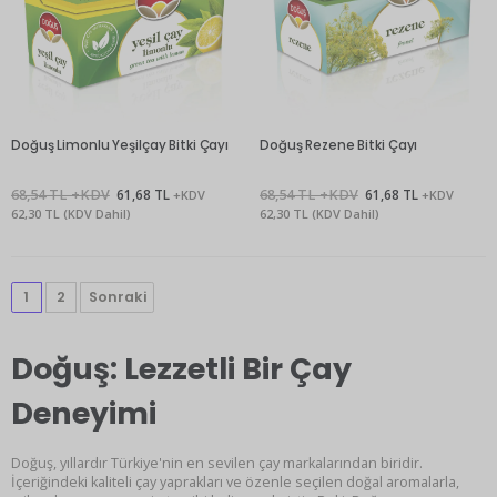
Doğuş Limonlu Yeşilçay Bitki Çayı
Doğuş Rezene Bitki Çayı
68,54 TL +KDV
61,68 TL
68,54 TL +KDV
61,68 TL
+KDV
+KDV
62,30 TL (KDV Dahil)
62,30 TL (KDV Dahil)
1
2
Sonraki
Doğuş: Lezzetli Bir Çay
Deneyimi
Doğuş, yıllardır Türkiye'nin en sevilen çay markalarından biridir.
İçeriğindeki kaliteli çay yaprakları ve özenle seçilen doğal aromalarla,