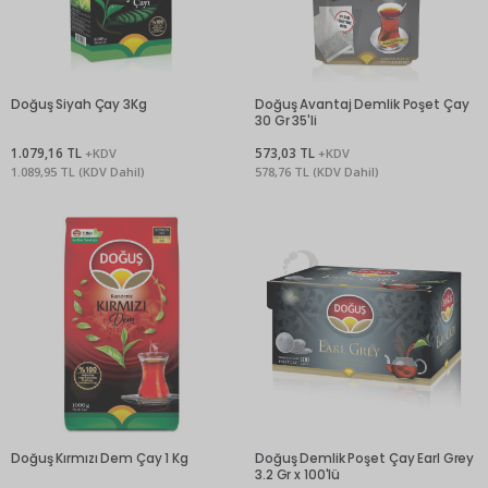
Doğuş Siyah Çay 3Kg
Doğuş Avantaj Demlik Poşet Çay
30 Gr 35'li
1.079,16 TL
573,03 TL
+KDV
+KDV
1.089,95 TL (KDV Dahil)
578,76 TL (KDV Dahil)
Doğuş Kırmızı Dem Çay 1 Kg
Doğuş Demlik Poşet Çay Earl Grey
3.2 Gr x 100'lü