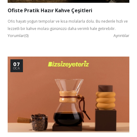
Ofiste Pratik Hazır Kahve Çeşitleri
Ofis hayatı yoğun tempolar ve kısa molalarla dolu. Bu nedenle hızlı ve
lezzetli bir kahve molası gününüzü daha verimli hale getirebilir.
Yorumlar(0)
Ayrıntılar
Kurumsal Üye Ol
07
%30'a
OCA
varan indirimlerden yararlan.