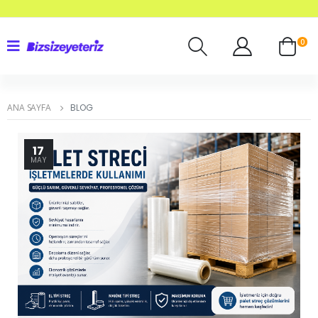
0
ANA SAYFA
BLOG
17
MAY