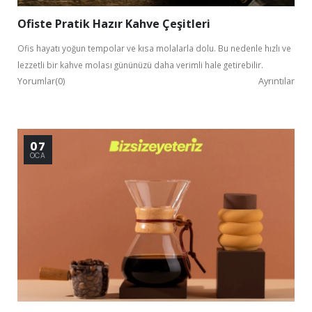
Ofiste Pratik Hazır Kahve Çeşitleri
Ofis hayatı yoğun tempolar ve kısa molalarla dolu. Bu nedenle hızlı ve
lezzetli bir kahve molası gününüzü daha verimli hale getirebilir.
Yorumlar(0)
Ayrıntılar
Kurumsal Üye Ol
07
%30'a
OCA
varan indirimlerden yararlan.