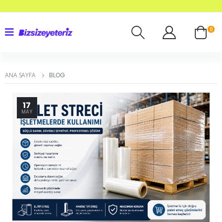
0
ANA SAYFA
BLOG
17
MAY