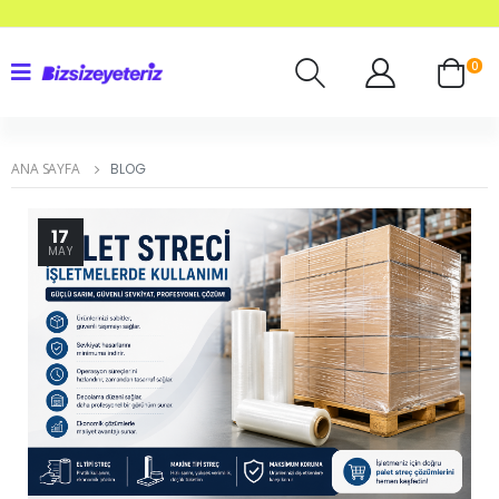
0
ANA SAYFA
BLOG
17
MAY