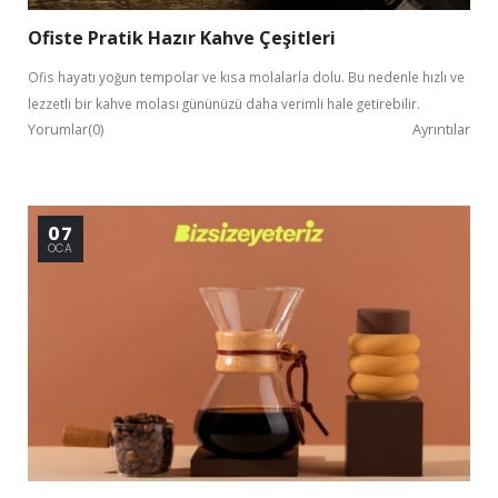
Ofiste Pratik Hazır Kahve Çeşitleri
Ofis hayatı yoğun tempolar ve kısa molalarla dolu. Bu nedenle hızlı ve
lezzetli bir kahve molası gününüzü daha verimli hale getirebilir.
Yorumlar(0)
Ayrıntılar
Kurumsal Üye Ol
07
%30'a
OCA
varan indirimlerden yararlan.