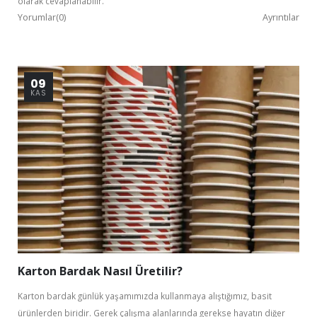
Kurumsal Üye Ol
olarak cevaplanabilir.
Yorumlar(0)
Ayrıntılar
%30'a
09
KAS
varan indirimlerden yararlan.
Karton Bardak Nasıl Üretilir?
Karton bardak günlük yaşamımızda kullanmaya alıştığımız, basit
Bu ekranı bir daha gösterme
ürünlerden biridir. Gerek çalışma alanlarında gerekse hayatın diğer