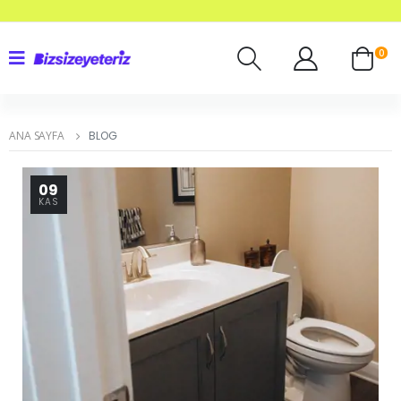
0
ANA SAYFA
BLOG
09
KAS